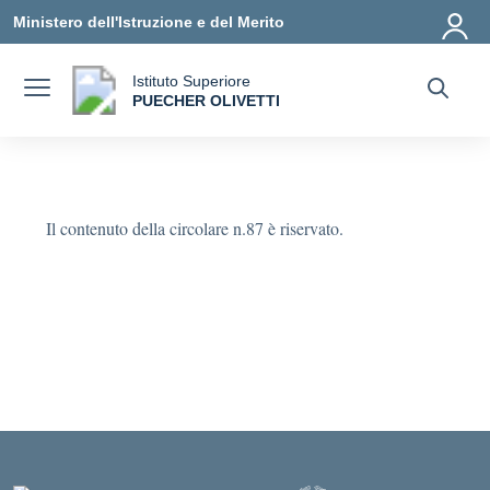
Vai ai contenuti
Vai al menu di navigazione
Vai al footer
Ministero dell'Istruzione e del Merito
Istituto Superiore
a
PUECHER OLIVETTI
— Visita la pagina iniziale della scuola
Il contenuto della circolare n.87 è riservato.