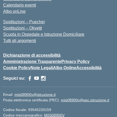
Calendario eventi
Albo onLine
Sostituzioni – Puecher
Sostituzioni – Olivetti
Scuola in Ospedale e Istruzione Domiciliare
Tutti gli argomenti
Dichiarazione di accessibilità
Amministrazione Trasparente
Privacy Policy
Cookie Policy
Note Legali
Albo Online
Accessibilità
Seguici su:
Email:
miis08900v@istruzione.it
Posta elettronica certificata (PEC):
miis08900v@pec.istruzione.it
Codice fiscale: 93545220159
Codice meccanografico:
MIIS08900V