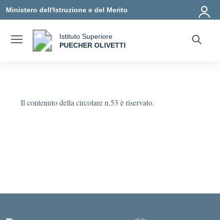
Vai ai contenuti
Vai al menu di navigazione
Vai al footer
Ministero dell'Istruzione e del Merito
Istituto Superiore
a
PUECHER OLIVETTI
— Visita la pagina iniziale della scuola
Il contenuto della circolare n.53 è riservato.