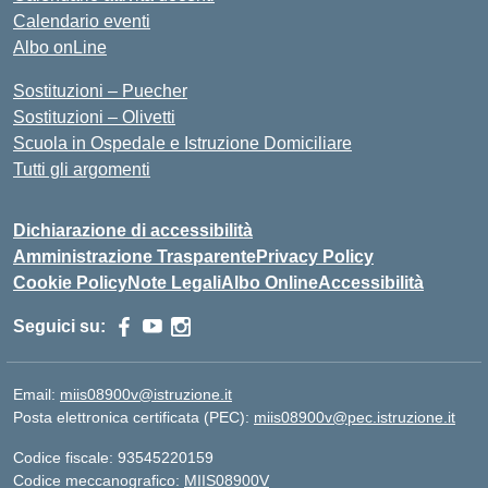
Calendario eventi
Albo onLine
Sostituzioni – Puecher
Sostituzioni – Olivetti
Scuola in Ospedale e Istruzione Domiciliare
Tutti gli argomenti
Dichiarazione di accessibilità
Amministrazione Trasparente
Privacy Policy
Cookie Policy
Note Legali
Albo Online
Accessibilità
Seguici su:
Email:
miis08900v@istruzione.it
Posta elettronica certificata (PEC):
miis08900v@pec.istruzione.it
Codice fiscale: 93545220159
Codice meccanografico:
MIIS08900V