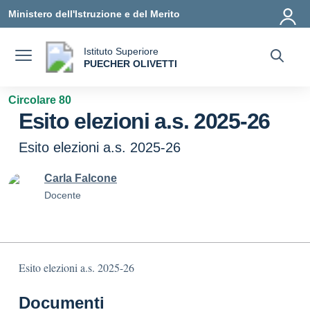
Vai ai contenuti
Vai al menu di navigazione
Vai al footer
Ministero dell'Istruzione e del Merito
Istituto Superiore
a
PUECHER OLIVETTI
— Visita la pagina iniziale della scuola
Circolare 80
Esito elezioni a.s. 2025-26
Esito elezioni a.s. 2025-26
Carla Falcone
Docente
Esito elezioni a.s. 2025-26
Documenti