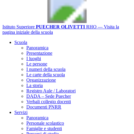
Istituto Superiore
PUECHER OLIVETTI
RHO
— Visita la
pagina iniziale della scuola
Scuola
Panoramica
Presentazione
I luoghi
Le persone
I numeri della scuola
Le carte della scuola
Organizzazione
La storia
Registro Aule / Laboratori
DADA – Sede Puecher
Verbali collegio docenti
Documenti PNRR
Servizi
Panoramica
Personale scolastico
Famiglie e studenti
Percorsi di studio