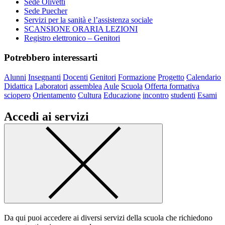
Sede Olivetti
Sede Puecher
Servizi per la sanità e l’assistenza sociale
SCANSIONE ORARIA LEZIONI
Registro elettronico – Genitori
Potrebbero interessarti
Alunni
Insegnanti
Docenti
Genitori
Formazione
Progetto
Calendario
Didattica
Laboratori
assemblea
Aule
Scuola
Offerta formativa
sciopero
Orientamento
Cultura
Educazione
incontro
studenti
Esami
Accedi ai servizi
Da qui puoi accedere ai diversi servizi della scuola che richiedono