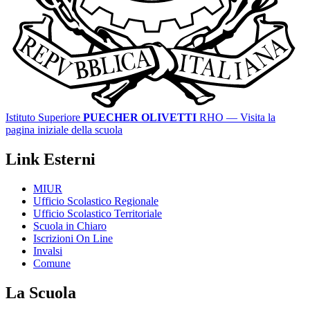
Istituto Superiore
PUECHER OLIVETTI
RHO
— Visita la
pagina iniziale della scuola
Link Esterni
MIUR
Ufficio Scolastico Regionale
Ufficio Scolastico Territoriale
Scuola in Chiaro
Iscrizioni On Line
Invalsi
Comune
La Scuola