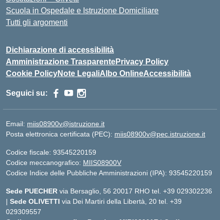
Scuola in Ospedale e Istruzione Domiciliare
Tutti gli argomenti
Dichiarazione di accessibilità
Amministrazione Trasparente
Privacy Policy
Cookie Policy
Note Legali
Albo Online
Accessibilità
Seguici su:
Email:
miis08900v@istruzione.it
Posta elettronica certificata (PEC):
miis08900v@pec.istruzione.it
Codice fiscale: 93545220159
Codice meccanografico:
MIIS08900V
Codice Indice delle Pubbliche Amministrazioni (IPA): 93545220159
Sede PUECHER
via Bersaglio, 56 20017 RHO tel. +39 029302236
|
Sede OLIVETTI
via Dei Martiri della Libertà, 20 tel. +39
029309557