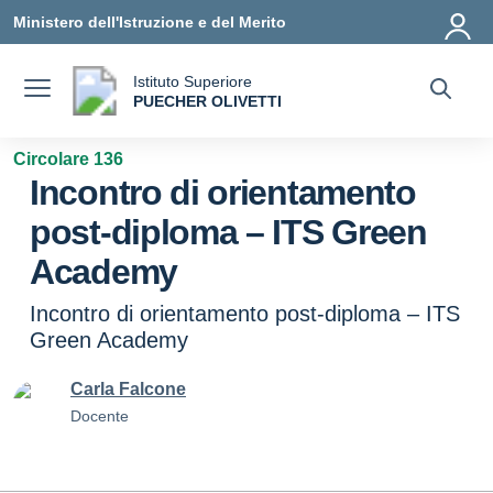
Vai ai contenuti
Vai al menu di navigazione
Vai al footer
Ministero dell'Istruzione e del Merito
Istituto Superiore
a
PUECHER OLIVETTI
— Visita la pagina iniziale della scuola
Circolare 136
Incontro di orientamento
post-diploma – ITS Green
Academy
Incontro di orientamento post-diploma – ITS
Green Academy
Carla Falcone
Docente