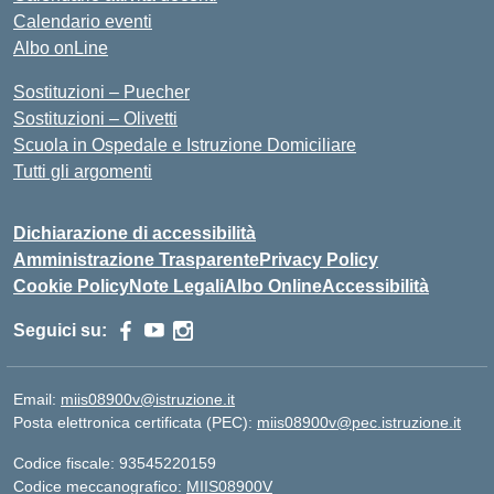
Calendario eventi
Albo onLine
Sostituzioni – Puecher
Sostituzioni – Olivetti
Scuola in Ospedale e Istruzione Domiciliare
Tutti gli argomenti
Dichiarazione di accessibilità
Amministrazione Trasparente
Privacy Policy
Cookie Policy
Note Legali
Albo Online
Accessibilità
Seguici su:
Email:
miis08900v@istruzione.it
Posta elettronica certificata (PEC):
miis08900v@pec.istruzione.it
Codice fiscale: 93545220159
Codice meccanografico:
MIIS08900V