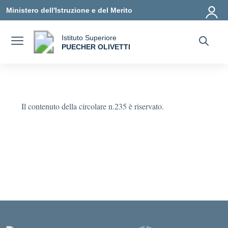
Vai ai contenuti
Vai al menu di navigazione
Vai al footer
Ministero dell'Istruzione e del Merito
Istituto Superiore
a
PUECHER OLIVETTI
— Visita la pagina iniziale della scuola
Il contenuto della circolare n.235 è riservato.