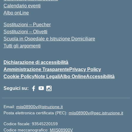
Calendario eventi
Albo onLine
Sostituzioni – Puecher
Sostituzioni – Olivetti
Scuola in Ospedale e Istruzione Domiciliare
Tutti gli argomenti
Dichiarazione di accessibilità
Amministrazione Trasparente
Privacy Policy
Cookie Policy
Note Legali
Albo Online
Accessibilità
Seguici su:
Email:
miis08900v@istruzione.it
Posta elettronica certificata (PEC):
miis08900v@pec.istruzione.it
Codice fiscale: 93545220159
Codice meccanografico:
MIIS08900V