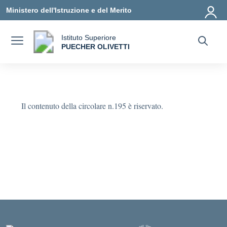
Vai ai contenuti
Vai al menu di navigazione
Vai al footer
Ministero dell'Istruzione e del Merito
Istituto Superiore
a
PUECHER OLIVETTI
— Visita la pagina iniziale della scuola
Il contenuto della circolare n.195 è riservato.