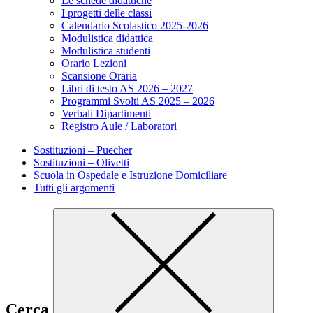
Le schede didattiche
I progetti delle classi
Calendario Scolastico 2025-2026
Modulistica didattica
Modulistica studenti
Orario Lezioni
Scansione Oraria
Libri di testo AS 2026 – 2027
Programmi Svolti AS 2025 – 2026
Verbali Dipartimenti
Registro Aule / Laboratori
Sostituzioni – Puecher
Sostituzioni – Olivetti
Scuola in Ospedale e Istruzione Domiciliare
Tutti gli argomenti
Cerca