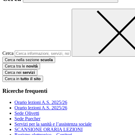
Cerca
Cerca nella sezione
scuola
Cerca tra le
novità
Cerca nei
servizi
Cerca in
tutto il sito
Ricerche frequenti
Orario lezioni A.S. 2025/26
Orario lezioni A.S. 2025/26
Sede Olivetti
Sede Puecher
Servizi per la sanità e l’assistenza sociale
SCANSIONE ORARIA LEZIONI
Registro elettronico – Genitori