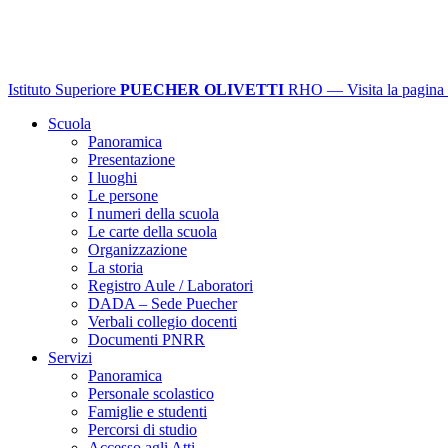
Istituto Superiore
PUECHER OLIVETTI
RHO
— Visita la pagina 
Scuola
Panoramica
Presentazione
I luoghi
Le persone
I numeri della scuola
Le carte della scuola
Organizzazione
La storia
Registro Aule / Laboratori
DADA – Sede Puecher
Verbali collegio docenti
Documenti PNRR
Servizi
Panoramica
Personale scolastico
Famiglie e studenti
Percorsi di studio
Accesso agli Atti