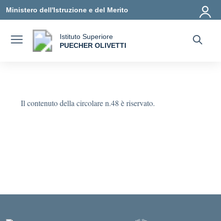
Vai ai contenuti
Vai al menu di navigazione
Vai al footer
Ministero dell'Istruzione e del Merito
Istituto Superiore
a
PUECHER OLIVETTI
— Visita la pagina iniziale della scuola
Il contenuto della circolare n.48 è riservato.