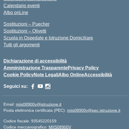
Calendario eventi
Albo onLine
Sostituzioni – Puecher
Sostituzioni – Olivetti
Scuola in Ospedale e Istruzione Domiciliare
Tutti gli argomenti
Dichiarazione di accessibilità
Amministrazione Trasparente
Privacy Policy
Cookie Policy
Note Legali
Albo Online
Accessibilità
Seguici su:
Email:
miis08900v@istruzione.it
Posta elettronica certificata (PEC):
miis08900v@pec.istruzione.it
Codice fiscale: 93545220159
Codice meccanografico:
MIIS08900V