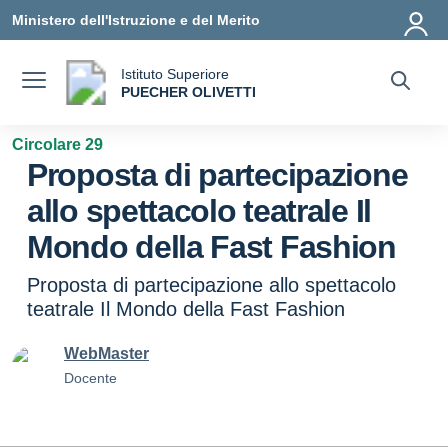
Vai ai contenuti
Vai al menu di navigazione
Vai al footer
Ministero dell'Istruzione e del Merito
Istituto Superiore
a
PUECHER OLIVETTI
— Visita la pagina iniziale della scuola
Circolare 29
Proposta di partecipazione
allo spettacolo teatrale Il
Mondo della Fast Fashion
Proposta di partecipazione allo spettacolo
teatrale Il Mondo della Fast Fashion
WebMaster
Docente