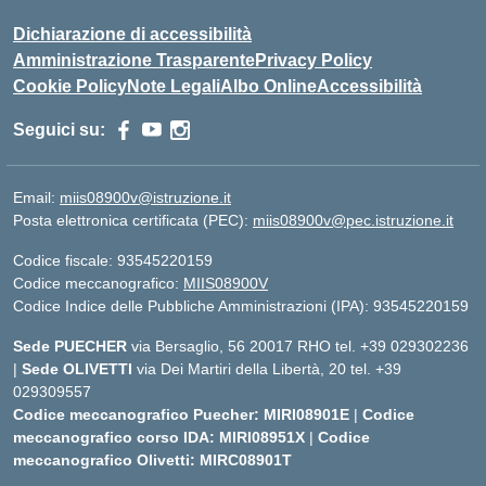
Dichiarazione di accessibilità
Amministrazione Trasparente
Privacy Policy
Cookie Policy
Note Legali
Albo Online
Accessibilità
Seguici su:
Email:
miis08900v@istruzione.it
Posta elettronica certificata (PEC):
miis08900v@pec.istruzione.it
Codice fiscale: 93545220159
Codice meccanografico:
MIIS08900V
Codice Indice delle Pubbliche Amministrazioni (IPA): 93545220159
Sede PUECHER
via Bersaglio, 56 20017 RHO tel. +39 029302236
|
Sede OLIVETTI
via Dei Martiri della Libertà, 20 tel. +39
029309557
Codice meccanografico Puecher: MIRI08901E
|
Codice
meccanografico corso IDA: MIRI08951X
|
Codice
meccanografico Olivetti: MIRC08901T