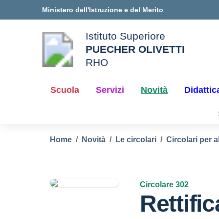
Vai ai contenuti
Vai al menu di navigazione
Vai al footer
Ministero dell'Istruzione e del Merito
Istituto Superiore
PUECHER OLIVETTI
ale della scuola
RHO
— Visita la pagina iniziale d
Scuola
Servizi
Novità
Didattic
Home
Novità
Le circolari
Circolari per a
Circolare 302
Rettifi