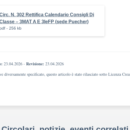
Circ. N. 302 Rettifica Calendario Consigli Di
Classe – 3MAT A E 3IeFP (sede Puecher)
pdf - 256 kb
o:
Revisione:
23.04.2026
-
23.04.2026
e diversamente specificato, questo articolo è stato rilasciato sotto Licenza Cr
Circolari, notizie, eventi correlati