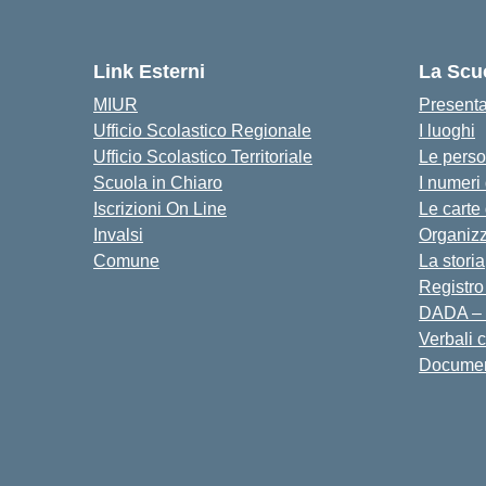
Link Esterni
La Scu
MIUR
Present
Ufficio Scolastico Regionale
I luoghi
Ufficio Scolastico Territoriale
Le pers
Scuola in Chiaro
I numeri
Iscrizioni On Line
Le carte
Invalsi
Organiz
Comune
La storia
Registro
DADA – 
Verbali 
Docume