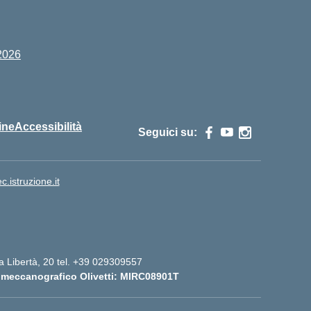
2026
ine
Accessibilità
Seguici su:
istruzione.it
lla Libertà, 20 tel. +39 029309557
 meccanografico Olivetti: MIRC08901T