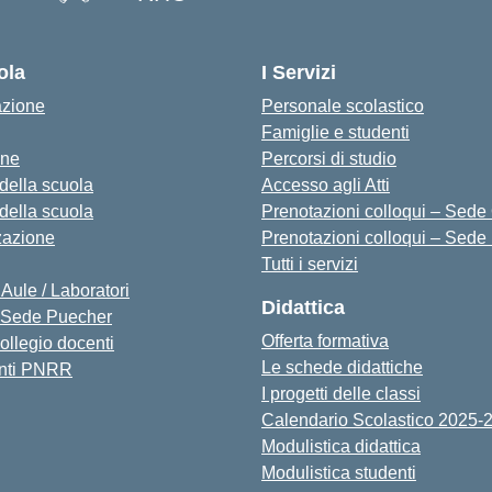
— Visita la pagina iniziale della s
ola
I Servizi
azione
Personale scolastico
Famiglie e studenti
one
Percorsi di studio
 della scuola
Accesso agli Atti
 della scuola
Prenotazioni colloqui – Sede O
zazione
Prenotazioni colloqui – Sede
Tutti i servizi
 Aule / Laboratori
Didattica
Sede Puecher
Offerta formativa
collegio docenti
Le schede didattiche
nti PNRR
I progetti delle classi
Calendario Scolastico 2025-
Modulistica didattica
Modulistica studenti