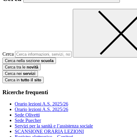
Cerca
Cerca nella sezione
scuola
Cerca tra le
novità
Cerca nei
servizi
Cerca in
tutto il sito
Ricerche frequenti
Orario lezioni A.S. 2025/26
Orario lezioni A.S. 2025/26
Sede Olivetti
Sede Puecher
Servizi per la sanità e l’assistenza sociale
SCANSIONE ORARIA LEZIONI
Registro elettronico – Genitori