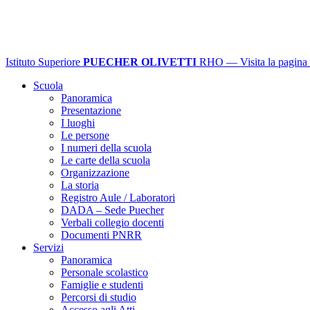
Istituto Superiore
PUECHER OLIVETTI
RHO
— Visita la pagina 
Scuola
Panoramica
Presentazione
I luoghi
Le persone
I numeri della scuola
Le carte della scuola
Organizzazione
La storia
Registro Aule / Laboratori
DADA – Sede Puecher
Verbali collegio docenti
Documenti PNRR
Servizi
Panoramica
Personale scolastico
Famiglie e studenti
Percorsi di studio
Accesso agli Atti