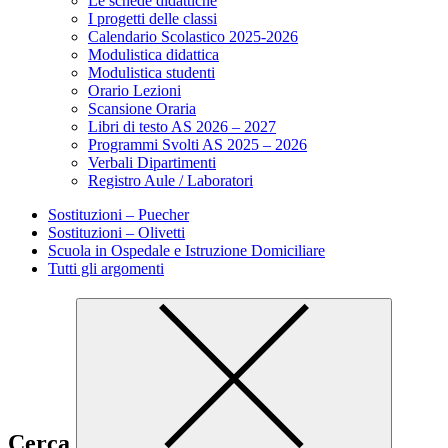
Le schede didattiche
I progetti delle classi
Calendario Scolastico 2025-2026
Modulistica didattica
Modulistica studenti
Orario Lezioni
Scansione Oraria
Libri di testo AS 2026 – 2027
Programmi Svolti AS 2025 – 2026
Verbali Dipartimenti
Registro Aule / Laboratori
Sostituzioni – Puecher
Sostituzioni – Olivetti
Scuola in Ospedale e Istruzione Domiciliare
Tutti gli argomenti
Cerca