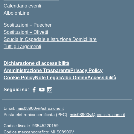
Calendario eventi
Albo onLine
Sostituzioni – Puecher
Sostituzioni – Olivetti
Scuola in Ospedale e Istruzione Domiciliare
Tutti gli argomenti
Dichiarazione di accessibilità
Amministrazione Trasparente
Privacy Policy
Cookie Policy
Note Legali
Albo Online
Accessibilità
Seguici su:
Email:
miis08900v@istruzione.it
Posta elettronica certificata (PEC):
miis08900v@pec.istruzione.it
Codice fiscale: 93545220159
Codice meccanografico:
MIIS08900V