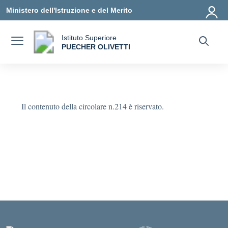
Vai ai contenuti
Vai al menu di navigazione
Vai al footer
Ministero dell'Istruzione e del Merito
Istituto Superiore
a
PUECHER OLIVETTI
— Visita la pagina iniziale della scuola
Il contenuto della circolare n.214 è riservato.