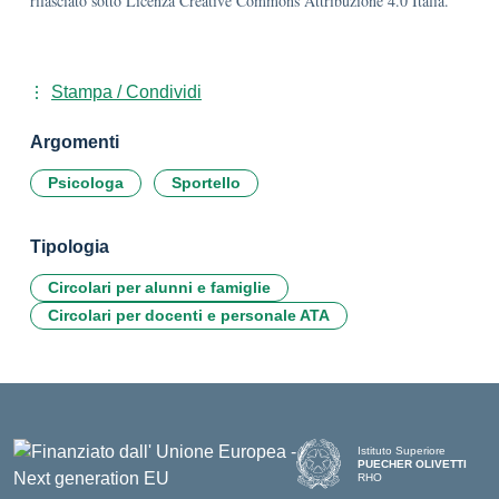
rilasciato sotto Licenza Creative Commons Attribuzione 4.0 Italia.
Stampa / Condividi
Argomenti
Psicologa
Sportello
Tipologia
Circolari per alunni e famiglie
Circolari per docenti e personale ATA
Istituto Superiore
PUECHER OLIVETTI
RHO
— Visita la pagina iniziale d