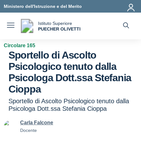
Vai ai contenuti
Vai al menu di navigazione
Vai al footer
Ministero dell'Istruzione e del Merito
Istituto Superiore
a
PUECHER OLIVETTI
— Visita la pagina iniziale della scuola
Circolare 165
Sportello di Ascolto
Psicologico tenuto dalla
Psicologa Dott.ssa Stefania
Cioppa
Sportello di Ascolto Psicologico tenuto dalla
Psicologa Dott.ssa Stefania Cioppa
Carla Falcone
Docente