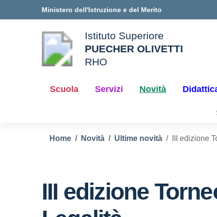
Vai ai contenuti
Vai al menu di navigazione
Vai al footer
Ministero dell'Istruzione e del Merito
Istituto Superiore
PUECHER OLIVETTI
ale della scuola
RHO
— Visita la pagina iniziale d
Scuola
Servizi
Novità
Didattic
Home
Novità
Ultime novità
III edizione 
III edizione Torne