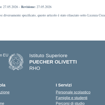
o:
Revisione:
27.05.2026
-
27.05.2026
e diversamente specificato, questo articolo è stato rilasciato sotto Licenza Cr
Istituto Superiore
PUECHER OLIVETTI
RHO
— Visita la pagina iniziale della s
ola
I Servizi
azione
Personale scolastico
Famiglie e studenti
one
Percorsi di studio