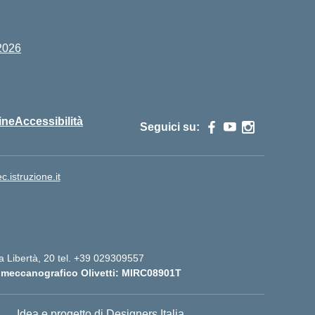
2026
ine
Accessibilità
Seguici su:
istruzione.it
lla Libertà, 20 tel. +39 029309557
 meccanografico Olivetti: MIRC08901T
Idea e progetto di Designers Italia