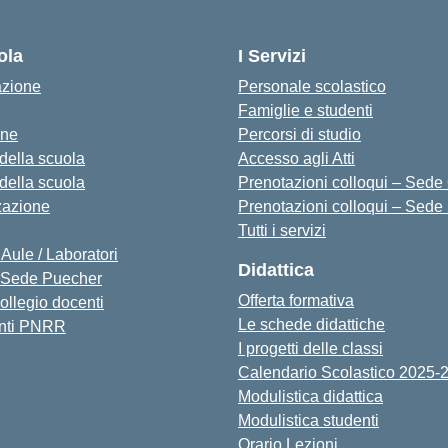
— Visita la pagina iniziale della s
ola
I Servizi
azione
Personale scolastico
Famiglie e studenti
one
Percorsi di studio
 della scuola
Accesso agli Atti
 della scuola
Prenotazioni colloqui – Sede O
zazione
Prenotazioni colloqui – Sede
Tutti i servizi
 Aule / Laboratori
Didattica
Sede Puecher
Offerta formativa
collegio docenti
Le schede didattiche
nti PNRR
I progetti delle classi
Calendario Scolastico 2025-
Modulistica didattica
Modulistica studenti
Orario Lezioni