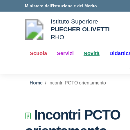
Vai ai contenuti
Vai al menu di navigazione
Vai al footer
Ministero dell'Istruzione e del Merito
Istituto Superiore
PUECHER OLIVETTI
ale della scuola
RHO
— Visita la pagina iniziale d
Scuola
Servizi
Novità
Didattic
Home
Incontri PCTO orientamento
Incontri PCTO