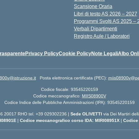
Scansione Oraria
Libri di testo AS 2026 – 2027
Programmi Svolti AS 2025 – 
Verbali Dipartimenti
Registro Aule / Laboratori
rasparente
Privacy Policy
Cookie Policy
Note Legali
Albo Onl
900v@istruzione.it
Posta elettronica certificata (PEC):
miis08900v@pec.
Codice fiscale: 93545220159
Codice meccanografico:
MIIS08900V
Codice Indice delle Pubbliche Amministrazioni (IPA): 93545220159
 56 20017 RHO tel. +39 029302236 |
Sede OLIVETTI
via Dei Martiri de
I08901E
|
Codice meccanografico corso IDA: MIRI08951X
|
Codice