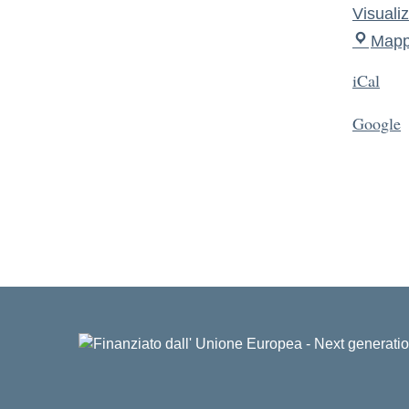
Visuali
Map
iCal
Google