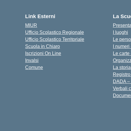
Link Esterni
La Scu
MIUR
Present
Ufficio Scolastico Regionale
I luoghi
Ufficio Scolastico Territoriale
Le pers
Scuola in Chiaro
I numeri
Iscrizioni On Line
Le carte
Invalsi
Organiz
Comune
La storia
Registro
DADA – 
Verbali 
Docume