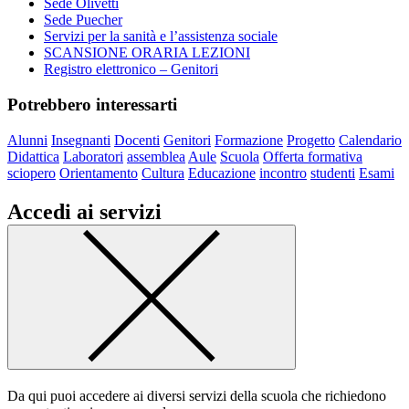
Sede Olivetti
Sede Puecher
Servizi per la sanità e l’assistenza sociale
SCANSIONE ORARIA LEZIONI
Registro elettronico – Genitori
Potrebbero interessarti
Alunni
Insegnanti
Docenti
Genitori
Formazione
Progetto
Calendario
Didattica
Laboratori
assemblea
Aule
Scuola
Offerta formativa
sciopero
Orientamento
Cultura
Educazione
incontro
studenti
Esami
Accedi ai servizi
Da qui puoi accedere ai diversi servizi della scuola che richiedono