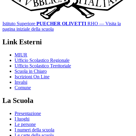
Istituto Superiore
PUECHER OLIVETTI
RHO
— Visita la
pagina iniziale della scuola
Link Esterni
MIUR
Ufficio Scolastico Regionale
Ufficio Scolastico Territoriale
Scuola in Chiaro
Iscrizioni On Line
Invalsi
Comune
La Scuola
Presentazione
I luoghi
Le persone
I numeri della scuola
Le carte della scuola