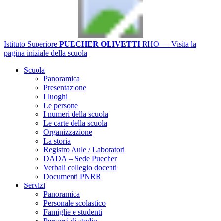
Istituto Superiore
PUECHER OLIVETTI
RHO
— Visita la
pagina iniziale della scuola
Scuola
Panoramica
Presentazione
I luoghi
Le persone
I numeri della scuola
Le carte della scuola
Organizzazione
La storia
Registro Aule / Laboratori
DADA – Sede Puecher
Verbali collegio docenti
Documenti PNRR
Servizi
Panoramica
Personale scolastico
Famiglie e studenti
Percorsi di studio