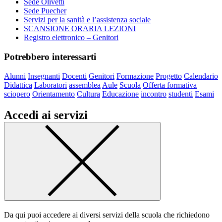
Sede Olivetti
Sede Puecher
Servizi per la sanità e l’assistenza sociale
SCANSIONE ORARIA LEZIONI
Registro elettronico – Genitori
Potrebbero interessarti
Alunni
Insegnanti
Docenti
Genitori
Formazione
Progetto
Calendario
Didattica
Laboratori
assemblea
Aule
Scuola
Offerta formativa
sciopero
Orientamento
Cultura
Educazione
incontro
studenti
Esami
Accedi ai servizi
Da qui puoi accedere ai diversi servizi della scuola che richiedono