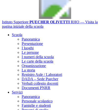
Istituto Superiore
PUECHER OLIVETTI
RHO
— Visita la
pagina iniziale della scuola
Scuola
Panoramica
Presentazione
I luoghi
Le persone
I numeri della scuola
Le carte della scuola
Organizzazione
La storia
Registro Aule / Laboratori
DADA – Sede Puecher
Verbali collegio docenti
Documenti PNRR
Servizi
Panoramica
Personale scolastico
Famiglie e studenti
Percorsi di studio