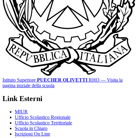
Istituto Superiore
PUECHER OLIVETTI
RHO
— Visita la
pagina iniziale della scuola
Link Esterni
MIUR
Ufficio Scolastico Regionale
Ufficio Scolastico Territoriale
Scuola in Chiaro
Iscrizioni On Line