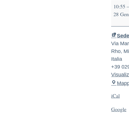
10:55
28 Gen
Sede 
Via Mart
Rho
,
Mi
Italia
+39 02
Visuali
Map
iCal
Google