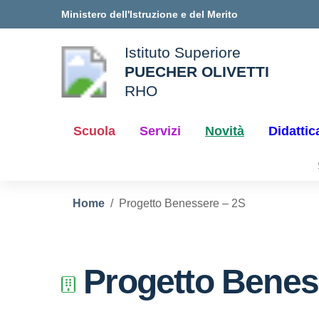
Vai ai contenuti
Vai al menu di navigazione
Vai al footer
Ministero dell'Istruzione e del Merito
Istituto Superiore
PUECHER OLIVETTI
ale della scuola
RHO
— Visita la pagina iniziale d
Scuola
Servizi
Novità
Didattic
Home
Progetto Benessere – 2S
Progetto Benes