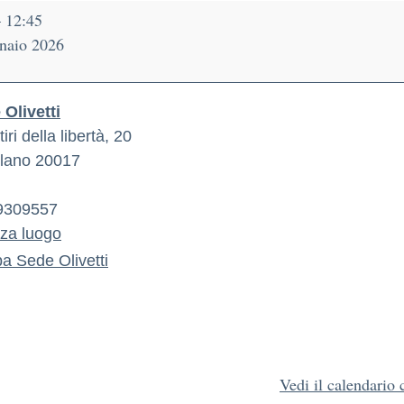
–
12:45
naio 2026
Olivetti
iri della libertà, 20
lano
20017
9309557
zza luogo
pa
Sede Olivetti
Vedi il calendario