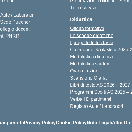
zazione
Prenotazioni colloqui – Sede
Tutti i servizi
 Aule / Laboratori
Didattica
Sede Puecher
Offerta formativa
collegio docenti
Le schede didattiche
nti PNRR
I progetti delle classi
Calendario Scolastico 2025-
Modulistica didattica
Modulistica studenti
Orario Lezioni
Scansione Oraria
Libri di testo AS 2026 – 2027
Programmi Svolti AS 2025 – 
Verbali Dipartimenti
Registro Aule / Laboratori
rasparente
Privacy Policy
Cookie Policy
Note Legali
Albo Onl