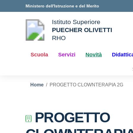
Vai ai contenuti
Vai al menu di navigazione
Vai al footer
Ministero dell'Istruzione e del Merito
Istituto Superiore
PUECHER OLIVETTI
ale della scuola
RHO
— Visita la pagina iniziale d
Scuola
Servizi
Novità
Didattic
Home
PROGETTO CLOWNTERAPIA 2G
PROGETTO