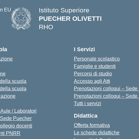
Istituto Superiore
PUECHER OLIVETTI
RHO
— Visita la pagina iniziale della s
ola
I Servizi
azione
Personale scolastico
Famiglie e studenti
one
Percorsi di studio
 della scuola
Accesso agli Atti
 della scuola
Prenotazioni colloqui – Sede O
zazione
Prenotazioni colloqui – Sede
Tutti i servizi
 Aule / Laboratori
Didattica
Sede Puecher
Offerta formativa
collegio docenti
Le schede didattiche
nti PNRR