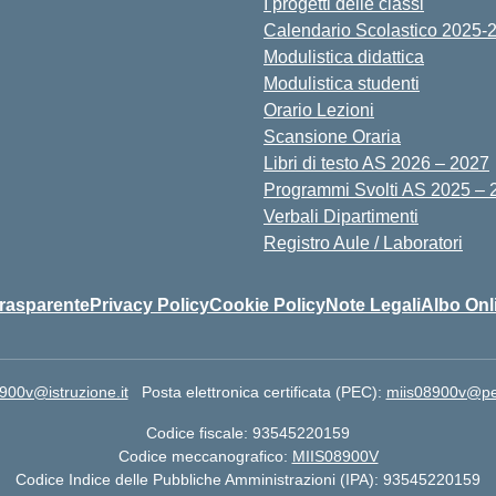
I progetti delle classi
Calendario Scolastico 2025-
Modulistica didattica
Modulistica studenti
Orario Lezioni
Scansione Oraria
Libri di testo AS 2026 – 2027
Programmi Svolti AS 2025 – 
Verbali Dipartimenti
Registro Aule / Laboratori
rasparente
Privacy Policy
Cookie Policy
Note Legali
Albo Onl
900v@istruzione.it
Posta elettronica certificata (PEC):
miis08900v@pec.
Codice fiscale: 93545220159
Codice meccanografico:
MIIS08900V
Codice Indice delle Pubbliche Amministrazioni (IPA): 93545220159