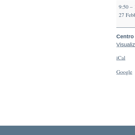
9:50
–
27 Feb
Centro
Visuali
iCal
Google