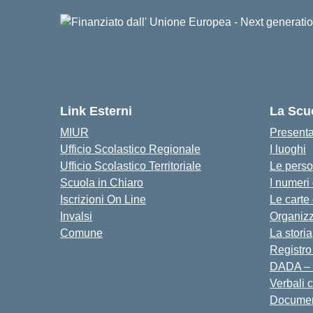
Link Esterni
La Scu
MIUR
Present
Ufficio Scolastico Regionale
I luoghi
Ufficio Scolastico Territoriale
Le pers
Scuola in Chiaro
I numeri
Iscrizioni On Line
Le carte
Invalsi
Organiz
Comune
La storia
Registro
DADA – 
Verbali 
Docume