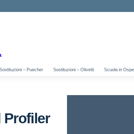
ella scuola
a
Sostituzioni – Puecher
Sostituzioni – Olivetti
Scuola in Osped
 Profiler