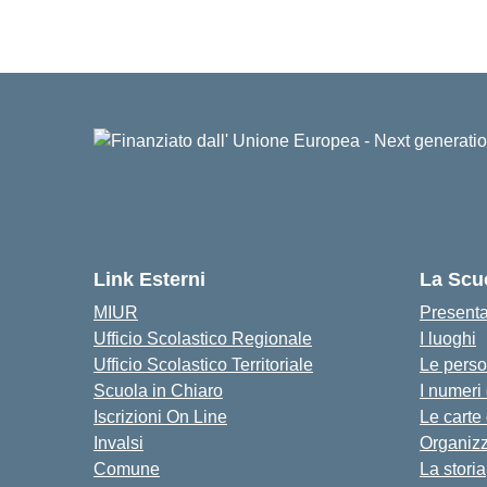
Link Esterni
La Scu
MIUR
Present
Ufficio Scolastico Regionale
I luoghi
Ufficio Scolastico Territoriale
Le pers
Scuola in Chiaro
I numeri
Iscrizioni On Line
Le carte
Invalsi
Organiz
Comune
La storia