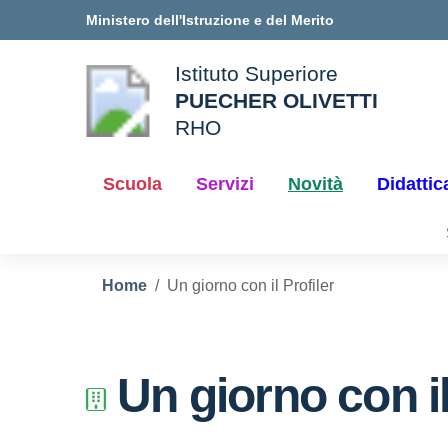
Vai ai contenuti
Vai al menu di navigazione
Vai al footer
Ministero dell'Istruzione e del Merito
Istituto Superiore
PUECHER OLIVETTI
ale della scuola
RHO
— Visita la pagina iniziale d
Scuola
Servizi
Novità
Didattic
Home
Un giorno con il Profiler
Un giorno con il