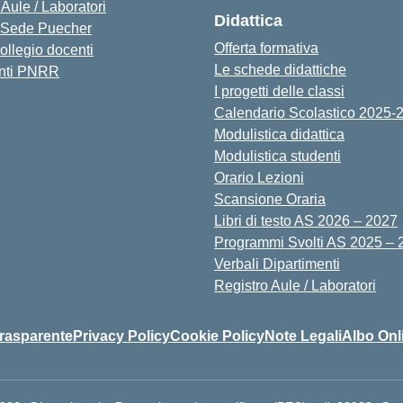
 Aule / Laboratori
Didattica
Sede Puecher
Offerta formativa
collegio docenti
Le schede didattiche
nti PNRR
I progetti delle classi
Calendario Scolastico 2025-
Modulistica didattica
Modulistica studenti
Orario Lezioni
Scansione Oraria
Libri di testo AS 2026 – 2027
Programmi Svolti AS 2025 – 
Verbali Dipartimenti
Registro Aule / Laboratori
rasparente
Privacy Policy
Cookie Policy
Note Legali
Albo Onl