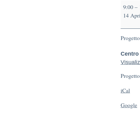
9:00
–
14 Apr
Progetto
Centro
Visuali
Progetto
iCal
Google