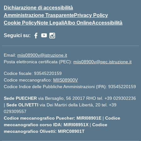
Dichiarazione di accessibilità
Amministrazione Trasparente
Privacy Policy
Cookie Policy
Note Legali
Albo Online
Accessibilità
Seguici su:
Email:
miis08900v@istruzione.it
Posta elettronica certificata (PEC):
miis08900v@pec.istruzione.it
Codice fiscale: 93545220159
Codice meccanografico:
MIIS08900V
Codice Indice delle Pubbliche Amministrazioni (IPA): 93545220159
Sede PUECHER
via Bersaglio, 56 20017 RHO tel. +39 029302236
|
Sede OLIVETTI
via Dei Martiri della Libertà, 20 tel. +39
029309557
Codice meccanografico Puecher: MIRI08901E
|
Codice
meccanografico corso IDA: MIRI08951X
|
Codice
meccanografico Olivetti: MIRC08901T