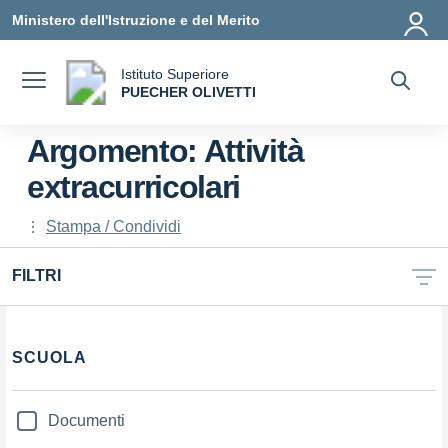
Vai ai contenuti
Vai al menu di navigazione
Vai al footer
Ministero dell'Istruzione e del Merito
Istituto Superiore
a
PUECHER OLIVETTI
— Visita la pagina iniziale della scuola
Argomento: Attività
extracurricolari
Stampa / Condividi
FILTRI
Filtri
SCUOLA
Documenti