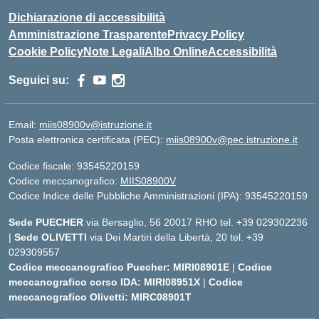
Dichiarazione di accessibilità
Amministrazione Trasparente
Privacy Policy
Cookie Policy
Note Legali
Albo Online
Accessibilità
Seguici su:
Email:
miis08900v@istruzione.it
Posta elettronica certificata (PEC):
miis08900v@pec.istruzione.it
Codice fiscale: 93545220159
Codice meccanografico:
MIIS08900V
Codice Indice delle Pubbliche Amministrazioni (IPA): 93545220159
Sede PUECHER
via Bersaglio, 56 20017 RHO tel. +39 029302236
|
Sede OLIVETTI
via Dei Martiri della Libertà, 20 tel. +39
029309557
Codice meccanografico Puecher: MIRI08901E
|
Codice
meccanografico corso IDA: MIRI08951X
|
Codice
meccanografico Olivetti: MIRC08901T