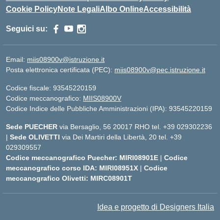
Cookie Policy
Note Legali
Albo Online
Accessibilità
Seguici su:
Email:
miis08900v@istruzione.it
Posta elettronica certificata (PEC):
miis08900v@pec.istruzione.it
Codice fiscale: 93545220159
Codice meccanografico:
MIIS08900V
Codice Indice delle Pubbliche Amministrazioni (IPA): 93545220159
Sede PUECHER
via Bersaglio, 56 20017 RHO tel. +39 029302236
|
Sede OLIVETTI
via Dei Martiri della Libertà, 20 tel. +39
029309557
Codice meccanografico Puecher: MIRI08901E
|
Codice
meccanografico corso IDA: MIRI08951X
|
Codice
meccanografico Olivetti: MIRC08901T
Idea e progetto di Designers Italia