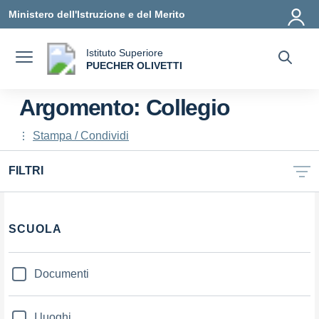
Vai ai contenuti
Vai al menu di navigazione
Vai al footer
Ministero dell'Istruzione e del Merito
Istituto Superiore
a
PUECHER OLIVETTI
— Visita la pagina iniziale della scuola
Argomento: Collegio
Stampa / Condividi
FILTRI
Filtri
SCUOLA
Documenti
I luoghi