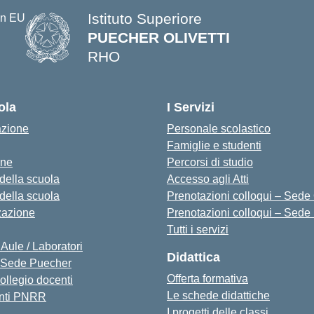
Istituto Superiore
PUECHER OLIVETTI
RHO
— Visita la pagina iniziale della s
ola
I Servizi
azione
Personale scolastico
Famiglie e studenti
one
Percorsi di studio
 della scuola
Accesso agli Atti
 della scuola
Prenotazioni colloqui – Sede O
zazione
Prenotazioni colloqui – Sede
Tutti i servizi
 Aule / Laboratori
Didattica
Sede Puecher
Offerta formativa
collegio docenti
Le schede didattiche
nti PNRR
I progetti delle classi