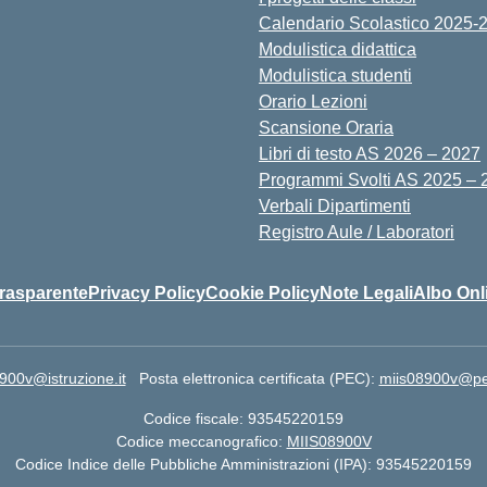
Calendario Scolastico 2025-
Modulistica didattica
Modulistica studenti
Orario Lezioni
Scansione Oraria
Libri di testo AS 2026 – 2027
Programmi Svolti AS 2025 – 
Verbali Dipartimenti
Registro Aule / Laboratori
rasparente
Privacy Policy
Cookie Policy
Note Legali
Albo Onl
900v@istruzione.it
Posta elettronica certificata (PEC):
miis08900v@pec.
Codice fiscale: 93545220159
Codice meccanografico:
MIIS08900V
Codice Indice delle Pubbliche Amministrazioni (IPA): 93545220159