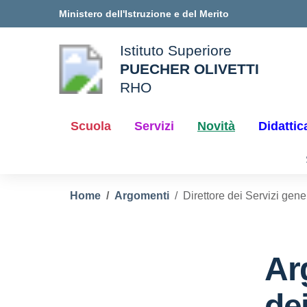
Vai ai contenuti
Vai al menu di navigazione
Vai al footer
Ministero dell'Istruzione e del Merito
Istituto Superiore
PUECHER OLIVETTI
ale della scuola
RHO
— Visita la pagina iniziale d
Scuola
Servizi
Novità
Didattic
Home
Argomenti
Direttore dei Servizi gene
Ar
dei