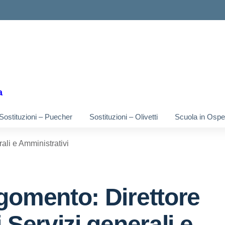
ella scuola
a
Sostituzioni – Puecher
Sostituzioni – Olivetti
Scuola in Osped
rali e Amministrativi
gomento: Direttore
 Servizi generali e