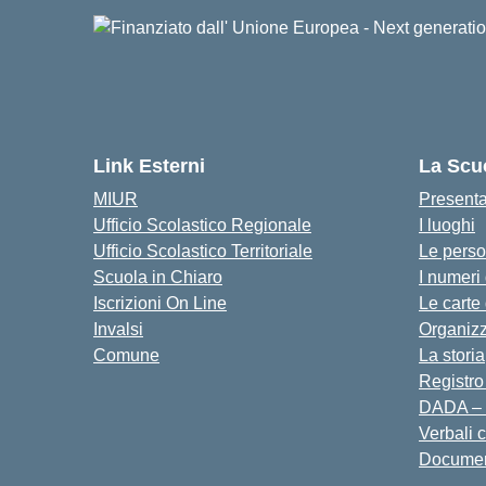
Link Esterni
La Scu
MIUR
Present
Ufficio Scolastico Regionale
I luoghi
Ufficio Scolastico Territoriale
Le pers
Scuola in Chiaro
I numeri
Iscrizioni On Line
Le carte
Invalsi
Organiz
Comune
La storia
Registro
DADA – 
Verbali 
Docume