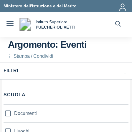
Vai ai contenuti
Vai al menu di navigazione
Vai al footer
Ministero dell'Istruzione e del Merito
Istituto Superiore
a
PUECHER OLIVETTI
— Visita la pagina iniziale della scuola
Argomento: Eventi
Stampa / Condividi
FILTRI
Filtri
SCUOLA
Documenti
I luoghi