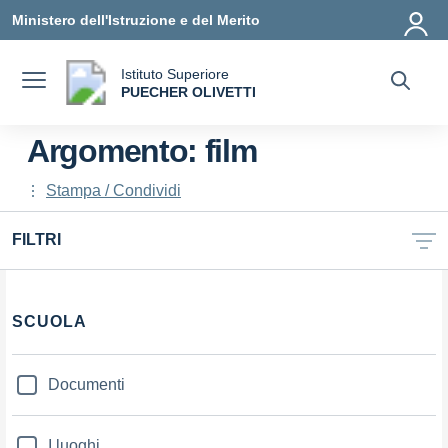
Vai ai contenuti
Vai al menu di navigazione
Vai al footer
Ministero dell'Istruzione e del Merito
Istituto Superiore
a
PUECHER OLIVETTI
— Visita la pagina iniziale della scuola
Argomento: film
Stampa / Condividi
FILTRI
Filtri
SCUOLA
Documenti
I luoghi