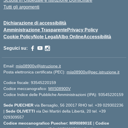
Scuola in Ospedale e Istruzione Domiciliare
Tutti gli argomenti
Dichiarazione di accessibilità
Amministrazione Trasparente
Privacy Policy
Cookie Policy
Note Legali
Albo Online
Accessibilità
Seguici su:
Email:
miis08900v@istruzione.it
Posta elettronica certificata (PEC):
miis08900v@pec.istruzione.it
Codice fiscale: 93545220159
Codice meccanografico:
MIIS08900V
Codice Indice delle Pubbliche Amministrazioni (IPA): 93545220159
Sede PUECHER
via Bersaglio, 56 20017 RHO tel. +39 029302236
|
Sede OLIVETTI
via Dei Martiri della Libertà, 20 tel. +39
029309557
Codice meccanografico Puecher: MIRI08901E
|
Codice