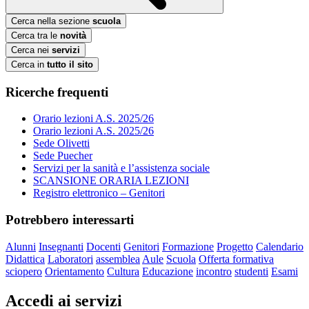
Cerca nella sezione
scuola
Cerca tra le
novità
Cerca nei
servizi
Cerca in
tutto il sito
Ricerche frequenti
Orario lezioni A.S. 2025/26
Orario lezioni A.S. 2025/26
Sede Olivetti
Sede Puecher
Servizi per la sanità e l’assistenza sociale
SCANSIONE ORARIA LEZIONI
Registro elettronico – Genitori
Potrebbero interessarti
Alunni
Insegnanti
Docenti
Genitori
Formazione
Progetto
Calendario
Didattica
Laboratori
assemblea
Aule
Scuola
Offerta formativa
sciopero
Orientamento
Cultura
Educazione
incontro
studenti
Esami
Accedi ai servizi