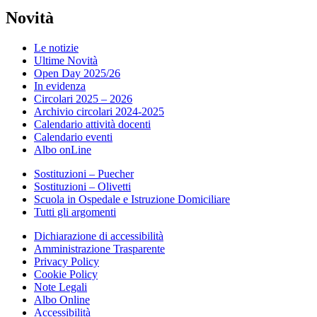
Novità
Le notizie
Ultime Novità
Open Day 2025/26
In evidenza
Circolari 2025 – 2026
Archivio circolari 2024-2025
Calendario attività docenti
Calendario eventi
Albo onLine
Sostituzioni – Puecher
Sostituzioni – Olivetti
Scuola in Ospedale e Istruzione Domiciliare
Tutti gli argomenti
Dichiarazione di accessibilità
Amministrazione Trasparente
Privacy Policy
Cookie Policy
Note Legali
Albo Online
Accessibilità