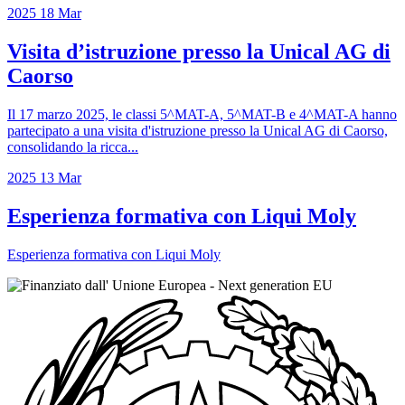
2025
18
Mar
Visita d’istruzione presso la Unical AG di
Caorso
Il 17 marzo 2025, le classi 5^MAT-A, 5^MAT-B e 4^MAT-A hanno
partecipato a una visita d'istruzione presso la Unical AG di Caorso,
consolidando la ricca...
2025
13
Mar
Esperienza formativa con Liqui Moly
Esperienza formativa con Liqui Moly