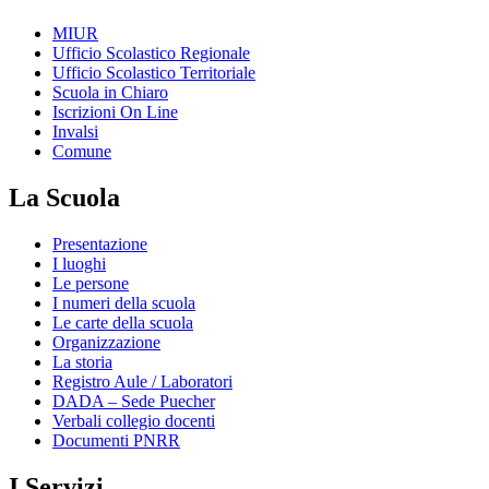
MIUR
Ufficio Scolastico Regionale
Ufficio Scolastico Territoriale
Scuola in Chiaro
Iscrizioni On Line
Invalsi
Comune
La Scuola
Presentazione
I luoghi
Le persone
I numeri della scuola
Le carte della scuola
Organizzazione
La storia
Registro Aule / Laboratori
DADA – Sede Puecher
Verbali collegio docenti
Documenti PNRR
I Servizi