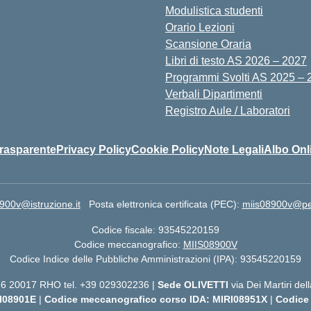
Modulistica studenti
Orario Lezioni
Scansione Oraria
Libri di testo AS 2026 – 2027
Programmi Svolti AS 2025 – 
Verbali Dipartimenti
Registro Aule / Laboratori
rasparente
Privacy Policy
Cookie Policy
Note Legali
Albo Onl
900v@istruzione.it
Posta elettronica certificata (PEC):
miis08900v@pec.
Codice fiscale: 93545220159
Codice meccanografico:
MIIS08900V
Codice Indice delle Pubbliche Amministrazioni (IPA): 93545220159
 56 20017 RHO tel. +39 029302236 |
Sede OLIVETTI
via Dei Martiri de
I08901E
|
Codice meccanografico corso IDA: MIRI08951X
|
Codice