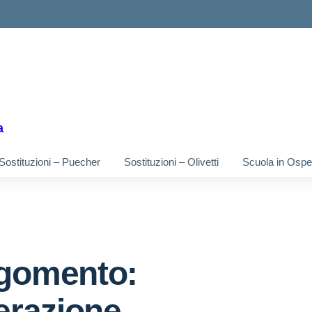
ella scuola
a
Sostituzioni – Puecher
Sostituzioni – Olivetti
Scuola in Osped
gomento:
berazione