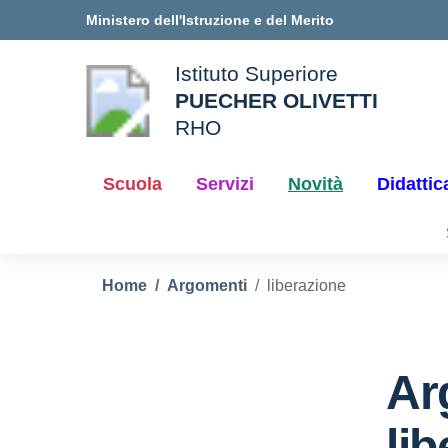
Vai ai contenuti
Vai al menu di navigazione
Vai al footer
Ministero dell'Istruzione e del Merito
Istituto Superiore
PUECHER OLIVETTI
ale della scuola
RHO
— Visita la pagina iniziale d
Scuola
Servizi
Novità
Didattic
Home
Argomenti
liberazione
Ar
li