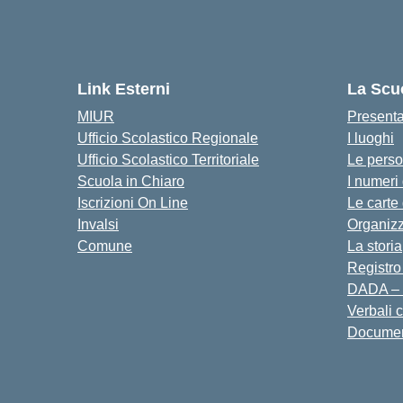
Link Esterni
La Scu
MIUR
Present
Ufficio Scolastico Regionale
I luoghi
Ufficio Scolastico Territoriale
Le pers
Scuola in Chiaro
I numeri
Iscrizioni On Line
Le carte
Invalsi
Organiz
Comune
La storia
Registro
DADA – 
Verbali 
Docume