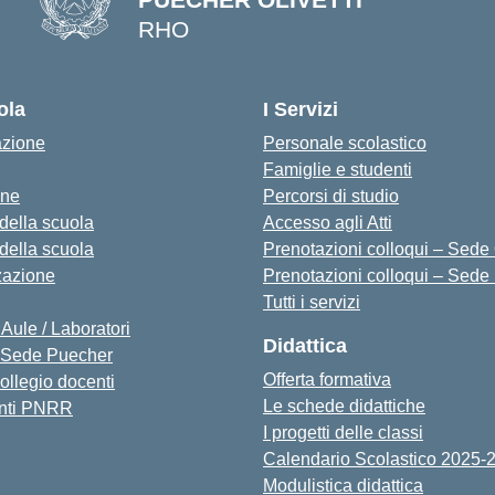
RHO
— Visita la pagina iniziale della s
ola
I Servizi
azione
Personale scolastico
Famiglie e studenti
one
Percorsi di studio
 della scuola
Accesso agli Atti
 della scuola
Prenotazioni colloqui – Sede O
zazione
Prenotazioni colloqui – Sede
Tutti i servizi
 Aule / Laboratori
Didattica
Sede Puecher
Offerta formativa
collegio docenti
Le schede didattiche
nti PNRR
I progetti delle classi
Calendario Scolastico 2025-
Modulistica didattica