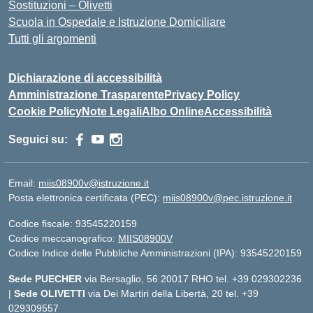
Sostituzioni – Olivetti
Scuola in Ospedale e Istruzione Domiciliare
Tutti gli argomenti
Dichiarazione di accessibilità
Amministrazione Trasparente
Privacy Policy
Cookie Policy
Note Legali
Albo Online
Accessibilità
Seguici su:
Email:
miis08900v@istruzione.it
Posta elettronica certificata (PEC):
miis08900v@pec.istruzione.it
Codice fiscale: 93545220159
Codice meccanografico:
MIIS08900V
Codice Indice delle Pubbliche Amministrazioni (IPA): 93545220159
Sede PUECHER
via Bersaglio, 56 20017 RHO tel. +39 029302236
|
Sede OLIVETTI
via Dei Martiri della Libertà, 20 tel. +39
029309557