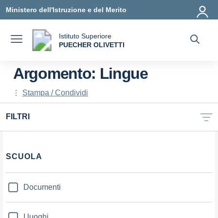
Vai ai contenuti
Vai al menu di navigazione
Vai al footer
Ministero dell'Istruzione e del Merito
Istituto Superiore
a
PUECHER OLIVETTI
— Visita la pagina iniziale della scuola
Argomento: Lingue
Stampa / Condividi
FILTRI
Filtri
SCUOLA
Documenti
I luoghi