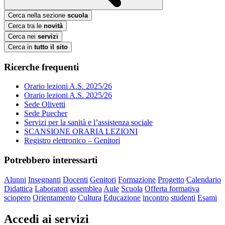
Cerca nella sezione
scuola
Cerca tra le
novità
Cerca nei
servizi
Cerca in
tutto il sito
Ricerche frequenti
Orario lezioni A.S. 2025/26
Orario lezioni A.S. 2025/26
Sede Olivetti
Sede Puecher
Servizi per la sanità e l’assistenza sociale
SCANSIONE ORARIA LEZIONI
Registro elettronico – Genitori
Potrebbero interessarti
Alunni
Insegnanti
Docenti
Genitori
Formazione
Progetto
Calendario
Didattica
Laboratori
assemblea
Aule
Scuola
Offerta formativa
sciopero
Orientamento
Cultura
Educazione
incontro
studenti
Esami
Accedi ai servizi