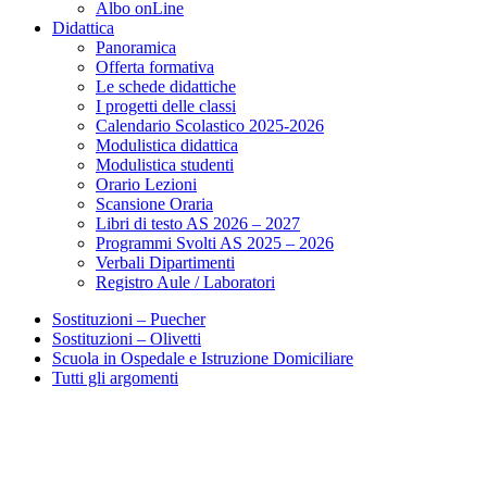
Albo onLine
Didattica
Panoramica
Offerta formativa
Le schede didattiche
I progetti delle classi
Calendario Scolastico 2025-2026
Modulistica didattica
Modulistica studenti
Orario Lezioni
Scansione Oraria
Libri di testo AS 2026 – 2027
Programmi Svolti AS 2025 – 2026
Verbali Dipartimenti
Registro Aule / Laboratori
Sostituzioni – Puecher
Sostituzioni – Olivetti
Scuola in Ospedale e Istruzione Domiciliare
Tutti gli argomenti