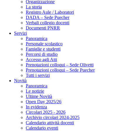
Organizzazione
La storia
Registro Aule / Laboratori
DADA – Sede Puecher
Verbali collegio docenti
Documenti PNRR
Servizi
Panoramica
Personale scolastico
Famiglie e studenti
Percorsi di studio
Accesso agli Atti
Prenotazioni colloqui – Sede Olivetti
Prenotazioni colloqui – Sede Puecher
Tutti i servizi
Novità
Panoramica
Le notizie
Ultime Novità
Open Day 2025/26
In evidenza
Circolari 2025 - 2026
Archivio circolari 2024-2025
Calendario attività docenti
Calendario eventi