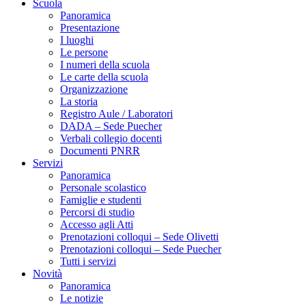
Scuola
Panoramica
Presentazione
I luoghi
Le persone
I numeri della scuola
Le carte della scuola
Organizzazione
La storia
Registro Aule / Laboratori
DADA – Sede Puecher
Verbali collegio docenti
Documenti PNRR
Servizi
Panoramica
Personale scolastico
Famiglie e studenti
Percorsi di studio
Accesso agli Atti
Prenotazioni colloqui – Sede Olivetti
Prenotazioni colloqui – Sede Puecher
Tutti i servizi
Novità
Panoramica
Le notizie