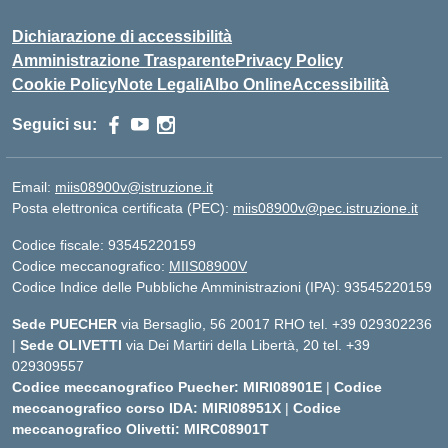
Dichiarazione di accessibilità
Amministrazione Trasparente
Privacy Policy
Cookie Policy
Note Legali
Albo Online
Accessibilità
Seguici su:
Email:
miis08900v@istruzione.it
Posta elettronica certificata (PEC):
miis08900v@pec.istruzione.it
Codice fiscale: 93545220159
Codice meccanografico:
MIIS08900V
Codice Indice delle Pubbliche Amministrazioni (IPA): 93545220159
Sede PUECHER
via Bersaglio, 56 20017 RHO tel. +39 029302236
|
Sede OLIVETTI
via Dei Martiri della Libertà, 20 tel. +39
029309557
Codice meccanografico Puecher: MIRI08901E
|
Codice
meccanografico corso IDA: MIRI08951X
|
Codice
meccanografico Olivetti: MIRC08901T