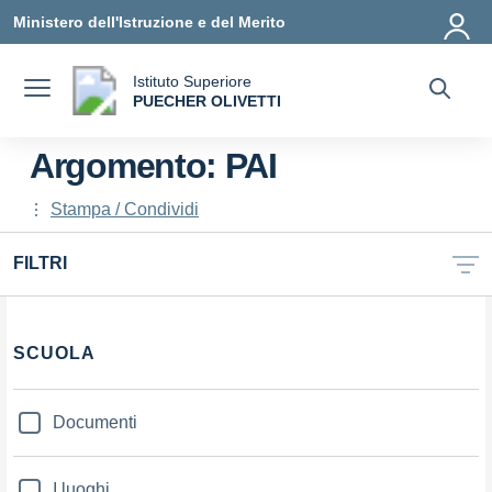
Vai ai contenuti
Vai al menu di navigazione
Vai al footer
Ministero dell'Istruzione e del Merito
Istituto Superiore
a
PUECHER OLIVETTI
— Visita la pagina iniziale della scuola
Argomento: PAI
Stampa / Condividi
FILTRI
Filtri
SCUOLA
Documenti
I luoghi