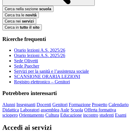
Cerca nella sezione
scuola
Cerca tra le
novità
Cerca nei
servizi
Cerca in
tutto il sito
Ricerche frequenti
Orario lezioni A.S. 2025/26
Orario lezioni A.S. 2025/26
Sede Olivetti
Sede Puecher
Servizi per la sanità e l’assistenza sociale
SCANSIONE ORARIA LEZIONI
Registro elettronico – Genitori
Potrebbero interessarti
Alunni
Insegnanti
Docenti
Genitori
Formazione
Progetto
Calendario
Didattica
Laboratori
assemblea
Aule
Scuola
Offerta formativa
sciopero
Orientamento
Cultura
Educazione
incontro
studenti
Esami
Accedi ai servizi