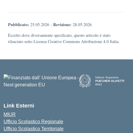
Pubblicato:
Revisione:
25.05.2026
-
28.05.2026
Eccetto dove diversamente specificato, questo articolo è stato
rilasciato sotto Licenza Creative Commons Attribuzione 4.0 Italia.
Istituto Superiore
PUECHER OLIVETTI
RHO
— Visita la pagina iniziale d
Link Esterni
MIUR
Ufficio Scolastico Regionale
Ufficio Scolastico Territoriale