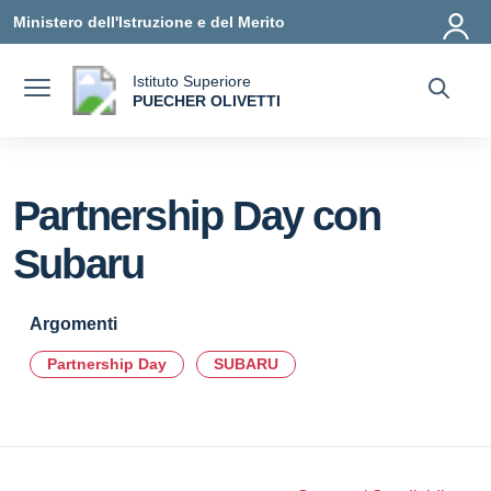
Vai ai contenuti
Vai al menu di navigazione
Vai al footer
Ministero dell'Istruzione e del Merito
Istituto Superiore
a
PUECHER OLIVETTI
— Visita la pagina iniziale della scuola
Partnership Day con
Subaru
Argomenti
Partnership Day
SUBARU