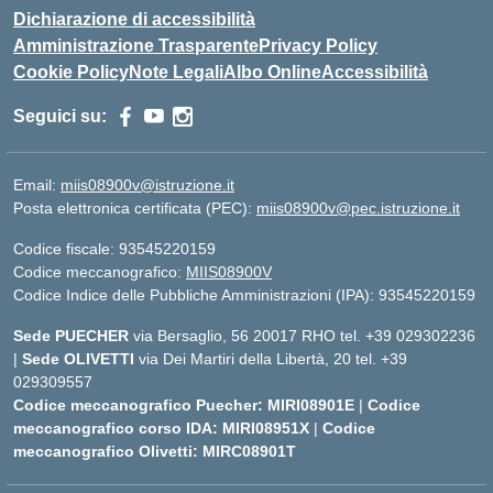
Dichiarazione di accessibilità
Amministrazione Trasparente
Privacy Policy
Cookie Policy
Note Legali
Albo Online
Accessibilità
Seguici su:
Email:
miis08900v@istruzione.it
Posta elettronica certificata (PEC):
miis08900v@pec.istruzione.it
Codice fiscale: 93545220159
Codice meccanografico:
MIIS08900V
Codice Indice delle Pubbliche Amministrazioni (IPA): 93545220159
Sede PUECHER
via Bersaglio, 56 20017 RHO tel. +39 029302236
|
Sede OLIVETTI
via Dei Martiri della Libertà, 20 tel. +39
029309557
Codice meccanografico Puecher: MIRI08901E
|
Codice
meccanografico corso IDA: MIRI08951X
|
Codice
meccanografico Olivetti: MIRC08901T