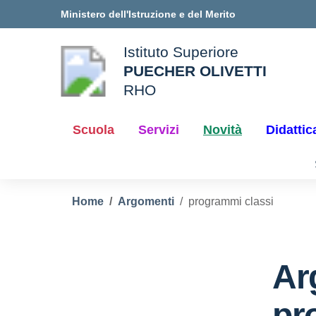
Vai ai contenuti
Vai al menu di navigazione
Vai al footer
Ministero dell'Istruzione e del Merito
Istituto Superiore
PUECHER OLIVETTI
ale della scuola
RHO
— Visita la pagina iniziale d
Scuola
Servizi
Novità
Didattic
Home
Argomenti
programmi classi
Ar
pr