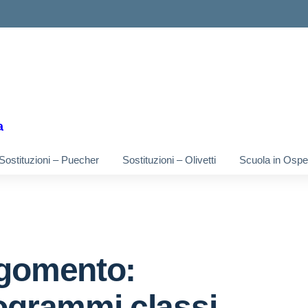
ella scuola
a
Sostituzioni – Puecher
Sostituzioni – Olivetti
Scuola in Osped
gomento:
ogrammi classi