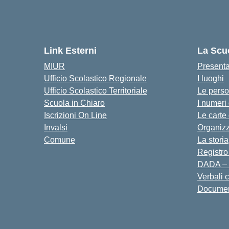
Link Esterni
La Scu
MIUR
Present
Ufficio Scolastico Regionale
I luoghi
Ufficio Scolastico Territoriale
Le pers
Scuola in Chiaro
I numeri
Iscrizioni On Line
Le carte
Invalsi
Organiz
Comune
La storia
Registro
DADA – 
Verbali 
Docume