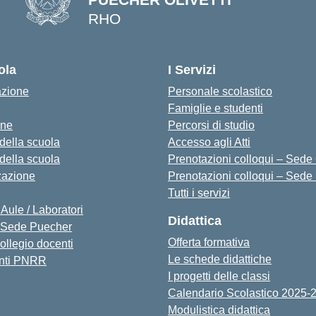
RHO
— Visita la pagina iniziale della s
ola
I Servizi
azione
Personale scolastico
Famiglie e studenti
one
Percorsi di studio
 della scuola
Accesso agli Atti
 della scuola
Prenotazioni colloqui – Sede O
zazione
Prenotazioni colloqui – Sede
Tutti i servizi
 Aule / Laboratori
Didattica
Sede Puecher
Offerta formativa
collegio docenti
Le schede didattiche
nti PNRR
I progetti delle classi
Calendario Scolastico 2025-
Modulistica didattica