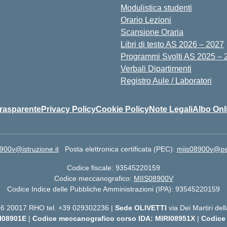
Modulistica studenti
Orario Lezioni
Scansione Oraria
Libri di testo AS 2026 – 2027
Programmi Svolti AS 2025 – 
Verbali Dipartimenti
Registro Aule / Laboratori
rasparente
Privacy Policy
Cookie Policy
Note Legali
Albo Onl
900v@istruzione.it
Posta elettronica certificata (PEC):
miis08900v@pec.
Codice fiscale: 93545220159
Codice meccanografico:
MIIS08900V
Codice Indice delle Pubbliche Amministrazioni (IPA): 93545220159
 56 20017 RHO tel. +39 029302236 |
Sede OLIVETTI
via Dei Martiri de
I08901E
|
Codice meccanografico corso IDA: MIRI08951X
|
Codice