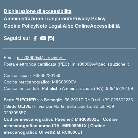
Dichiarazione di accessibilità
Amministrazione Trasparente
Privacy Policy
Cookie Policy
Note Legali
Albo Online
Accessibilità
Seguici su:
Email:
miis08900v@istruzione.it
Posta elettronica certificata (PEC):
miis08900v@pec.istruzione.it
Codice fiscale: 93545220159
Codice meccanografico:
MIIS08900V
Codice Indice delle Pubbliche Amministrazioni (IPA): 93545220159
Sede PUECHER
via Bersaglio, 56 20017 RHO tel. +39 029302236
|
Sede OLIVETTI
via Dei Martiri della Libertà, 20 tel. +39
029309557
Codice meccanografico Puecher: MIRI08901E
|
Codice
meccanografico corso IDA: MIRI08951X
|
Codice
meccanografico Olivetti: MIRC08901T