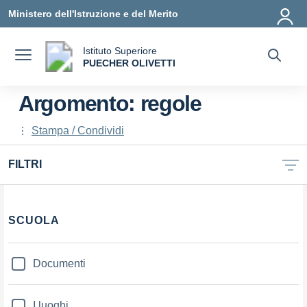
Vai ai contenuti
Vai al menu di navigazione
Vai al footer
Ministero dell'Istruzione e del Merito
Istituto Superiore
a
PUECHER OLIVETTI
— Visita la pagina iniziale della scuola
Argomento: regole
Stampa / Condividi
FILTRI
Filtri
SCUOLA
Documenti
I luoghi