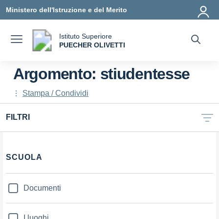
Vai ai contenuti
Vai al menu di navigazione
Vai al footer
Ministero dell'Istruzione e del Merito
Istituto Superiore
a
PUECHER OLIVETTI
— Visita la pagina iniziale della scuola
Argomento: stiudentesse
Stampa / Condividi
FILTRI
Filtri
SCUOLA
Documenti
I luoghi