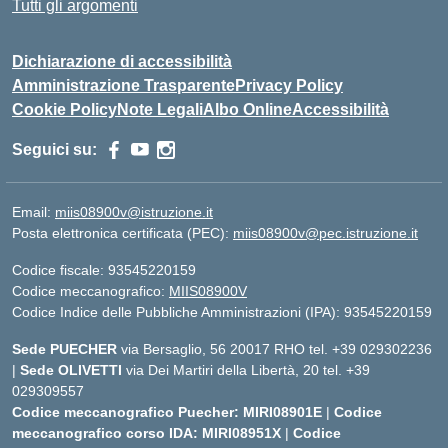
Tutti gli argomenti
Dichiarazione di accessibilità
Amministrazione Trasparente
Privacy Policy
Cookie Policy
Note Legali
Albo Online
Accessibilità
Seguici su:
Email:
miis08900v@istruzione.it
Posta elettronica certificata (PEC):
miis08900v@pec.istruzione.it
Codice fiscale: 93545220159
Codice meccanografico:
MIIS08900V
Codice Indice delle Pubbliche Amministrazioni (IPA): 93545220159
Sede PUECHER
via Bersaglio, 56 20017 RHO tel. +39 029302236
|
Sede OLIVETTI
via Dei Martiri della Libertà, 20 tel. +39
029309557
Codice meccanografico Puecher: MIRI08901E
|
Codice
meccanografico corso IDA: MIRI08951X
|
Codice