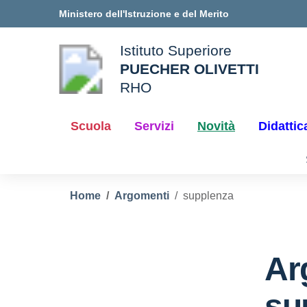
Vai ai contenuti
Vai al menu di navigazione
Vai al footer
Ministero dell'Istruzione e del Merito
Istituto Superiore
PUECHER OLIVETTI
ale della scuola
RHO
— Visita la pagina iniziale d
Scuola
Servizi
Novità
Didattic
Home
Argomenti
supplenza
Ar
su