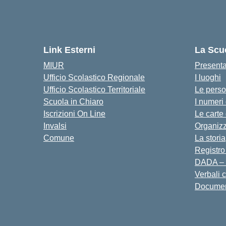
Link Esterni
La Scu
MIUR
Present
Ufficio Scolastico Regionale
I luoghi
Ufficio Scolastico Territoriale
Le pers
Scuola in Chiaro
I numeri
Iscrizioni On Line
Le carte
Invalsi
Organiz
Comune
La storia
Registro
DADA – 
Verbali 
Docume