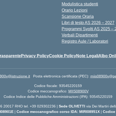
Modulistica studenti
Orario Lezioni
Scansione Oraria
Libri di testo AS 2026 – 2027
Programmi Svolti AS 2025 – 
Verbali Dipartimenti
Registro Aule / Laboratori
rasparente
Privacy Policy
Cookie Policy
Note Legali
Albo Onl
900v@istruzione.it
Posta elettronica certificata (PEC):
miis08900v@pec.
Codice fiscale: 93545220159
Codice meccanografico:
MIIS08900V
Codice Indice delle Pubbliche Amministrazioni (IPA): 93545220159
 56 20017 RHO tel. +39 029302236 |
Sede OLIVETTI
via Dei Martiri de
I08901E
|
Codice meccanografico corso IDA: MIRI08951X
|
Codice