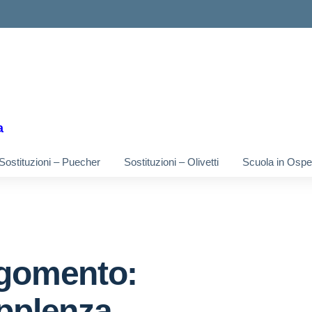
ella scuola
a
Sostituzioni – Puecher
Sostituzioni – Olivetti
Scuola in Osped
gomento:
pplenza