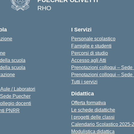
RHO
— Visita la pagina iniziale della s
ola
I Servizi
azione
Personale scolastico
Famiglie e studenti
one
Percorsi di studio
 della scuola
Accesso agli Atti
 della scuola
Prenotazioni colloqui – Sede O
zazione
Prenotazioni colloqui – Sede
Tutti i servizi
 Aule / Laboratori
Didattica
Sede Puecher
Offerta formativa
collegio docenti
Le schede didattiche
nti PNRR
I progetti delle classi
Calendario Scolastico 2025-
Modulistica didattica