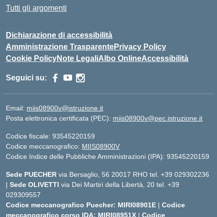
Tutti gli argomenti
Dichiarazione di accessibilità
Amministrazione Trasparente
Privacy Policy
Cookie Policy
Note Legali
Albo Online
Accessibilità
Seguici su:
Email:
miis08900v@istruzione.it
Posta elettronica certificata (PEC):
miis08900v@pec.istruzione.it
Codice fiscale: 93545220159
Codice meccanografico:
MIIS08900V
Codice Indice delle Pubbliche Amministrazioni (IPA): 93545220159
Sede PUECHER
via Bersaglio, 56 20017 RHO tel. +39 029302236
|
Sede OLIVETTI
via Dei Martiri della Libertà, 20 tel. +39
029309557
Codice meccanografico Puecher: MIRI08901E
|
Codice
meccanografico corso IDA: MIRI08951X
|
Codice