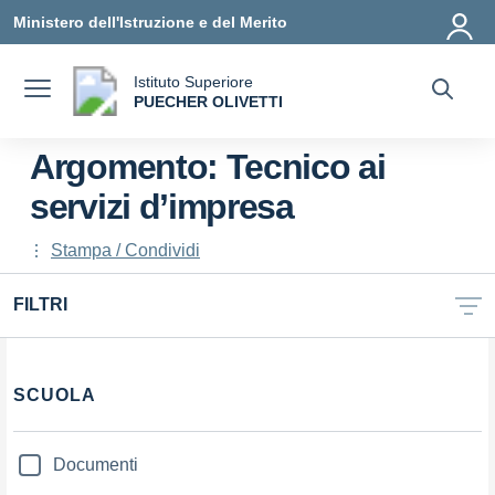
Vai ai contenuti
Vai al menu di navigazione
Vai al footer
Ministero dell'Istruzione e del Merito
Istituto Superiore
a
PUECHER OLIVETTI
— Visita la pagina iniziale della scuola
Argomento: Tecnico ai
servizi d’impresa
Stampa / Condividi
FILTRI
Filtri
SCUOLA
Documenti