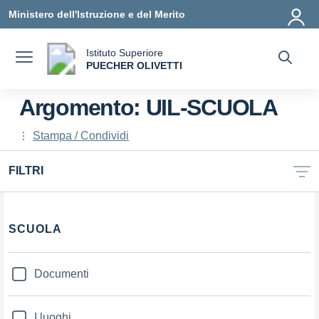
Vai ai contenuti
Vai al menu di navigazione
Vai al footer
Ministero dell'Istruzione e del Merito
Istituto Superiore
a
PUECHER OLIVETTI
— Visita la pagina iniziale della scuola
Argomento: UIL-SCUOLA
Stampa / Condividi
FILTRI
Filtri
SCUOLA
Documenti
I luoghi