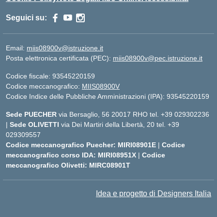
Seguici su:
Email:
miis08900v@istruzione.it
Posta elettronica certificata (PEC):
miis08900v@pec.istruzione.it
Codice fiscale: 93545220159
Codice meccanografico:
MIIS08900V
Codice Indice delle Pubbliche Amministrazioni (IPA): 93545220159
Sede PUECHER
via Bersaglio, 56 20017 RHO tel. +39 029302236
|
Sede OLIVETTI
via Dei Martiri della Libertà, 20 tel. +39
029309557
Codice meccanografico Puecher: MIRI08901E
|
Codice
meccanografico corso IDA: MIRI08951X
|
Codice
meccanografico Olivetti: MIRC08901T
Idea e progetto di Designers Italia