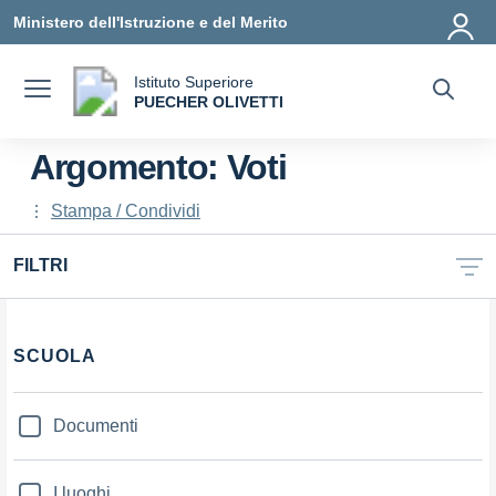
Vai ai contenuti
Vai al menu di navigazione
Vai al footer
Ministero dell'Istruzione e del Merito
Istituto Superiore
a
PUECHER OLIVETTI
— Visita la pagina iniziale della scuola
Argomento: Voti
Stampa / Condividi
FILTRI
Filtri
SCUOLA
Documenti
I luoghi