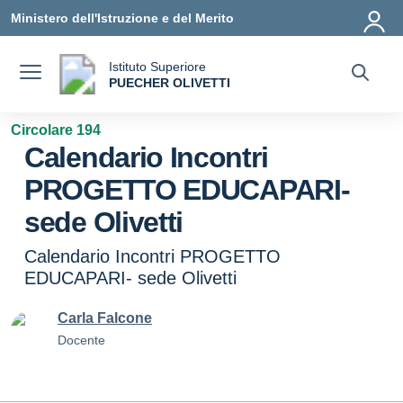
Vai ai contenuti
Vai al menu di navigazione
Vai al footer
Ministero dell'Istruzione e del Merito
Istituto Superiore
a
PUECHER OLIVETTI
— Visita la pagina iniziale della scuola
Circolare 194
Calendario Incontri
PROGETTO EDUCAPARI-
sede Olivetti
Calendario Incontri PROGETTO
EDUCAPARI- sede Olivetti
Carla Falcone
Docente