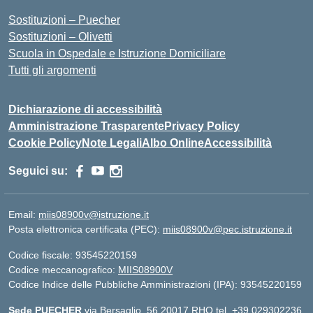
Sostituzioni – Puecher
Sostituzioni – Olivetti
Scuola in Ospedale e Istruzione Domiciliare
Tutti gli argomenti
Dichiarazione di accessibilità
Amministrazione Trasparente
Privacy Policy
Cookie Policy
Note Legali
Albo Online
Accessibilità
Seguici su:
Email:
miis08900v@istruzione.it
Posta elettronica certificata (PEC):
miis08900v@pec.istruzione.it
Codice fiscale: 93545220159
Codice meccanografico:
MIIS08900V
Codice Indice delle Pubbliche Amministrazioni (IPA): 93545220159
Sede PUECHER
via Bersaglio, 56 20017 RHO tel. +39 029302236