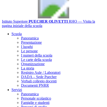
Istituto Superiore
PUECHER OLIVETTI
RHO
— Visita la
pagina iniziale della scuola
Scuola
Panoramica
Presentazione
I luoghi
Le persone
I numeri della scuola
Le carte della scuola
Organizzazione
La storia
Registro Aule / Laboratori
DADA – Sede Puecher
Verbali collegio docenti
Documenti PNRR
Servizi
Panoramica
Personale scolastico
Famiglie e studenti
Percorsi di studio