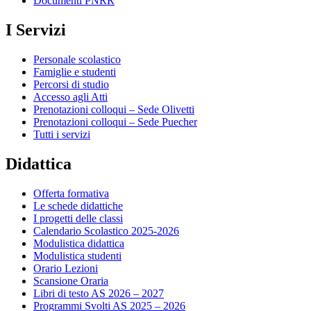
Documenti PNRR
I Servizi
Personale scolastico
Famiglie e studenti
Percorsi di studio
Accesso agli Atti
Prenotazioni colloqui – Sede Olivetti
Prenotazioni colloqui – Sede Puecher
Tutti i servizi
Didattica
Offerta formativa
Le schede didattiche
I progetti delle classi
Calendario Scolastico 2025-2026
Modulistica didattica
Modulistica studenti
Orario Lezioni
Scansione Oraria
Libri di testo AS 2026 – 2027
Programmi Svolti AS 2025 – 2026