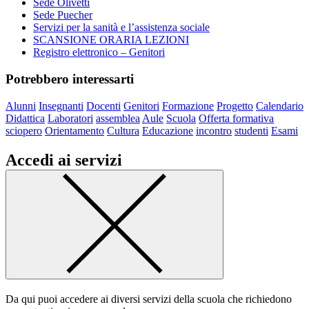
Sede Olivetti
Sede Puecher
Servizi per la sanità e l’assistenza sociale
SCANSIONE ORARIA LEZIONI
Registro elettronico – Genitori
Potrebbero interessarti
Alunni
Insegnanti
Docenti
Genitori
Formazione
Progetto
Calendario
Didattica
Laboratori
assemblea
Aule
Scuola
Offerta formativa
sciopero
Orientamento
Cultura
Educazione
incontro
studenti
Esami
Accedi ai servizi
Da qui puoi accedere ai diversi servizi della scuola che richiedono