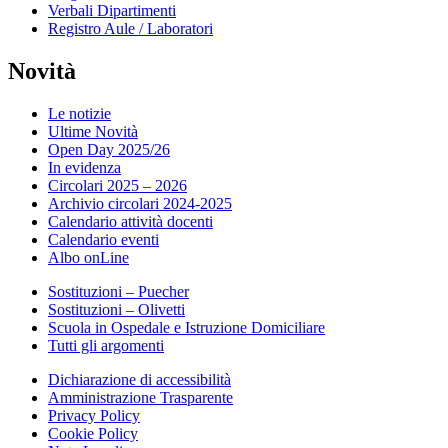
Verbali Dipartimenti
Registro Aule / Laboratori
Novità
Le notizie
Ultime Novità
Open Day 2025/26
In evidenza
Circolari 2025 – 2026
Archivio circolari 2024-2025
Calendario attività docenti
Calendario eventi
Albo onLine
Sostituzioni – Puecher
Sostituzioni – Olivetti
Scuola in Ospedale e Istruzione Domiciliare
Tutti gli argomenti
Dichiarazione di accessibilità
Amministrazione Trasparente
Privacy Policy
Cookie Policy