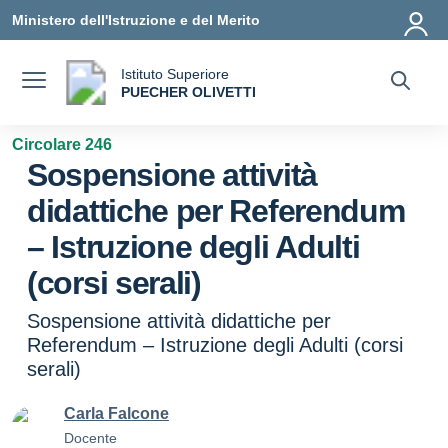
Vai ai contenuti
Vai al menu di navigazione
Vai al footer
Ministero dell'Istruzione e del Merito
Istituto Superiore
a
PUECHER OLIVETTI
— Visita la pagina iniziale della scuola
Circolare 246
Sospensione attività
didattiche per Referendum
– Istruzione degli Adulti
(corsi serali)
Sospensione attività didattiche per
Referendum – Istruzione degli Adulti (corsi
serali)
Carla Falcone
Docente