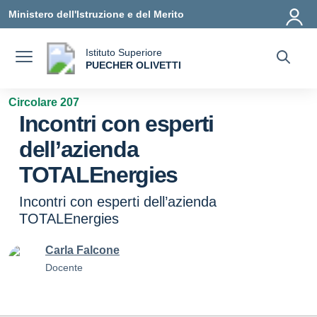
Vai ai contenuti
Vai al menu di navigazione
Vai al footer
Ministero dell'Istruzione e del Merito
Istituto Superiore
a
PUECHER OLIVETTI
— Visita la pagina iniziale della scuola
Circolare 207
Incontri con esperti
dell’azienda
TOTALEnergies
Incontri con esperti dell’azienda
TOTALEnergies
Carla Falcone
Docente