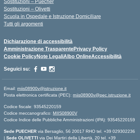
Sostituzioni – Puecher
Sostituzioni – Olivetti
Scuola in Ospedale e Istruzione Domiciliare
Tutti gli argomenti
Dichiarazione di accessibilità
Amministrazione Trasparente
Privacy Policy
Cookie Policy
Note Legali
Albo Online
Accessibilità
Seguici su:
Email:
miis08900v@istruzione.it
Posta elettronica certificata (PEC):
miis08900v@pec.istruzione.it
Codice fiscale: 93545220159
Codice meccanografico:
MIIS08900V
Codice Indice delle Pubbliche Amministrazioni (IPA): 93545220159
Sede PUECHER
via Bersaglio, 56 20017 RHO tel. +39 029302236
|
Sede OLIVETTI
via Dei Martiri della Libertà, 20 tel. +39