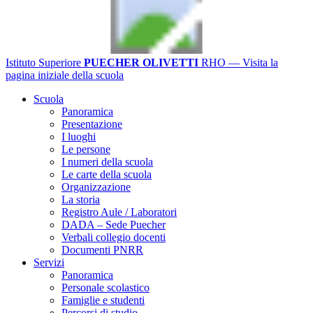
Istituto Superiore
PUECHER OLIVETTI
RHO
— Visita la
pagina iniziale della scuola
Scuola
Panoramica
Presentazione
I luoghi
Le persone
I numeri della scuola
Le carte della scuola
Organizzazione
La storia
Registro Aule / Laboratori
DADA – Sede Puecher
Verbali collegio docenti
Documenti PNRR
Servizi
Panoramica
Personale scolastico
Famiglie e studenti
Percorsi di studio