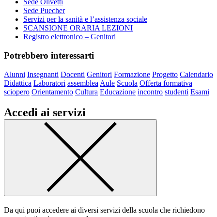
Sede Olivetti
Sede Puecher
Servizi per la sanità e l’assistenza sociale
SCANSIONE ORARIA LEZIONI
Registro elettronico – Genitori
Potrebbero interessarti
Alunni
Insegnanti
Docenti
Genitori
Formazione
Progetto
Calendario
Didattica
Laboratori
assemblea
Aule
Scuola
Offerta formativa
sciopero
Orientamento
Cultura
Educazione
incontro
studenti
Esami
Accedi ai servizi
Da qui puoi accedere ai diversi servizi della scuola che richiedono