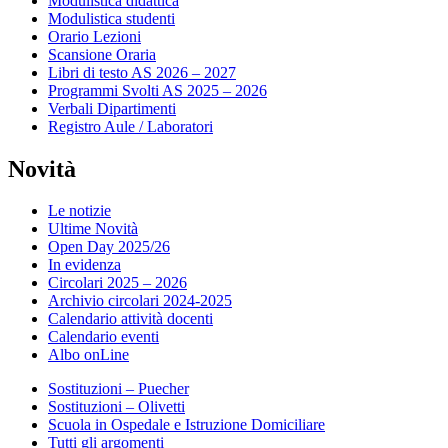
Modulistica didattica
Modulistica studenti
Orario Lezioni
Scansione Oraria
Libri di testo AS 2026 – 2027
Programmi Svolti AS 2025 – 2026
Verbali Dipartimenti
Registro Aule / Laboratori
Novità
Le notizie
Ultime Novità
Open Day 2025/26
In evidenza
Circolari 2025 – 2026
Archivio circolari 2024-2025
Calendario attività docenti
Calendario eventi
Albo onLine
Sostituzioni – Puecher
Sostituzioni – Olivetti
Scuola in Ospedale e Istruzione Domiciliare
Tutti gli argomenti