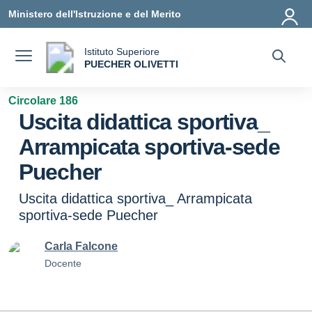
Vai ai contenuti
Vai al menu di navigazione
Vai al footer
Ministero dell'Istruzione e del Merito
Istituto Superiore
a
PUECHER OLIVETTI
— Visita la pagina iniziale della scuola
Circolare 186
Uscita didattica sportiva_
Arrampicata sportiva-sede
Puecher
Uscita didattica sportiva_ Arrampicata
sportiva-sede Puecher
Carla Falcone
Docente