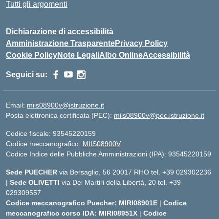
Tutti gli argomenti
Dichiarazione di accessibilità
Amministrazione Trasparente
Privacy Policy
Cookie Policy
Note Legali
Albo Online
Accessibilità
Seguici su:
Email:
miis08900v@istruzione.it
Posta elettronica certificata (PEC):
miis08900v@pec.istruzione.it
Codice fiscale: 93545220159
Codice meccanografico:
MIIS08900V
Codice Indice delle Pubbliche Amministrazioni (IPA): 93545220159
Sede PUECHER
via Bersaglio, 56 20017 RHO tel. +39 029302236
|
Sede OLIVETTI
via Dei Martiri della Libertà, 20 tel. +39
029309557
Codice meccanografico Puecher: MIRI08901E
|
Codice
meccanografico corso IDA: MIRI08951X
|
Codice