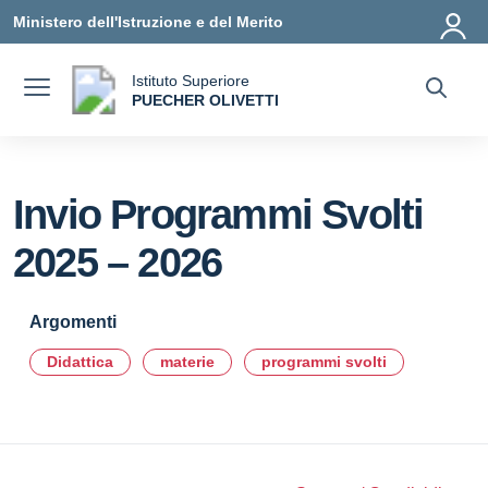
Vai ai contenuti
Vai al menu di navigazione
Vai al footer
Ministero dell'Istruzione e del Merito
Istituto Superiore
a
PUECHER OLIVETTI
— Visita la pagina iniziale della scuola
Invio Programmi Svolti
2025 – 2026
Argomenti
Didattica
materie
programmi svolti