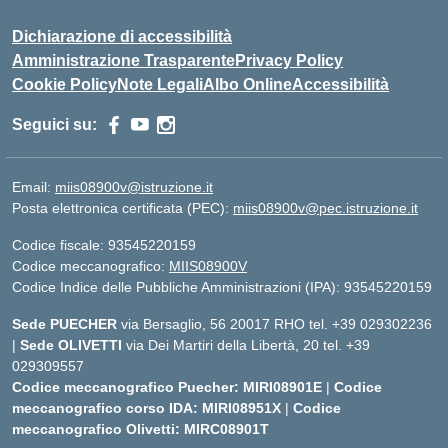
Dichiarazione di accessibilità
Amministrazione Trasparente
Privacy Policy
Cookie Policy
Note Legali
Albo Online
Accessibilità
Seguici su:
Email:
miis08900v@istruzione.it
Posta elettronica certificata (PEC):
miis08900v@pec.istruzione.it
Codice fiscale: 93545220159
Codice meccanografico:
MIIS08900V
Codice Indice delle Pubbliche Amministrazioni (IPA): 93545220159
Sede PUECHER
via Bersaglio, 56 20017 RHO tel. +39 029302236
|
Sede OLIVETTI
via Dei Martiri della Libertà, 20 tel. +39
029309557
Codice meccanografico Puecher: MIRI08901E
|
Codice
meccanografico corso IDA: MIRI08951X
|
Codice
meccanografico Olivetti: MIRC08901T