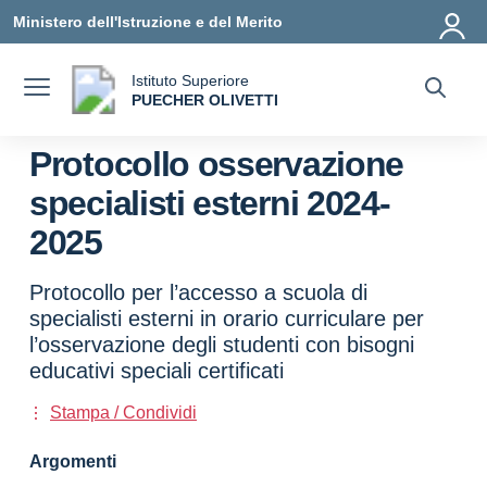
Vai ai contenuti
Vai al menu di navigazione
Vai al footer
Ministero dell'Istruzione e del Merito
Istituto Superiore
a
PUECHER OLIVETTI
— Visita la pagina iniziale della scuola
Protocollo osservazione
specialisti esterni 2024-
2025
Protocollo per l’accesso a scuola di
specialisti esterni in orario curriculare per
l’osservazione degli studenti con bisogni
educativi speciali certificati
Stampa / Condividi
Argomenti